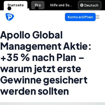
Deutsch
Startseite
Pro
Hilfe und Support
Konto eröffnen
Apollo Global
Management Aktie:
+35 % nach Plan –
warum jetzt erste
Gewinne gesichert
werden sollten