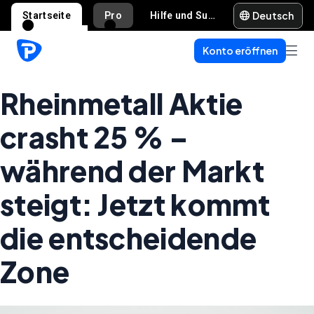
Deutsch
Startseite
Pro
Hilfe und Support
Konto eröffnen
Rheinmetall Aktie
crasht 25 % –
während der Markt
steigt: Jetzt kommt
die entscheidende
Zone