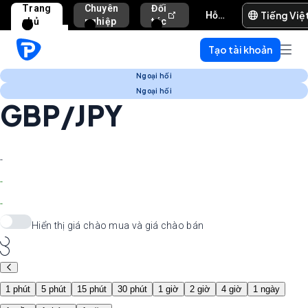
Trang
Chuyên
Đối
Tiếng Việ
Hỗ trợ và trợ giúp
chủ
nghiệp
tác
Tạo tài khoản
Ngoại hối
Ngoại hối
GBP/JPY
-
-
-
Hiển thị giá chào mua và giá chào bán
1 phút
5 phút
15 phút
30 phút
1 giờ
2 giờ
4 giờ
1 ngày