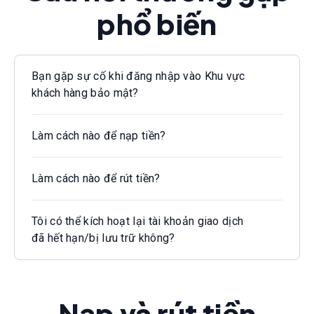
phổ biến
Bạn gặp sự cố khi đăng nhập vào Khu vực
khách hàng bảo mật?
Làm cách nào để nạp tiền?
Làm cách nào để rút tiền?
Tôi có thể kích hoạt lại tài khoản giao dịch
đã hết hạn/bị lưu trữ không?
Nạp và rút tiền