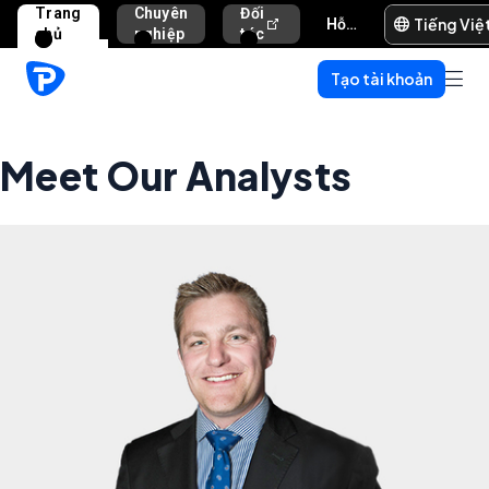
Trang
Chuyên
Đối
Tiếng Việ
Hỗ trợ và trợ giúp
chủ
nghiệp
tác
Tạo tài khoản
Meet Our Analysts