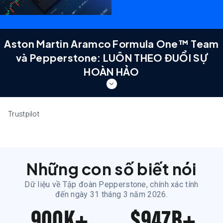
Aston Martin Aramco Formula One™ Team
và Pepperstone: LUÔN THEO ĐUỔI SỰ
HOÀN HẢO
Aston Martin Aramco Formula
Trustpilot
One™ Team và Pepperstone:
LUÔN THEO ĐUỔI SỰ HOÀN HẢO
Hai đội ngũ đẳng cấp thế giới. Cùng chung chí hướng là
theo đuổi sự hoàn hảo. Khám phá mối quan hệ đối tác được
Những con số biết nói
xây dựng trên chuẩn mực hiệu suất khắt khe – trên đường
đua và trên thị trường.
Dữ liệu về Tập đoàn Pepperstone, chính xác tính
đến ngày 31 tháng 3 năm 2026.
900K+
$947B+
Vì tốt hơn là không bao giờ dừng lại.
Tìm hiểu thêm