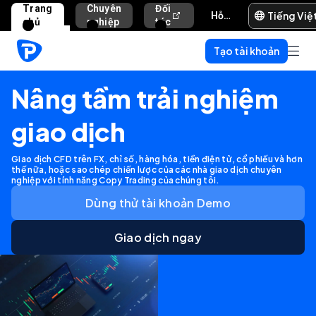
Trang
Chuyên
Đối
Tiếng Việ
Hỗ trợ và trợ giúp
chủ
nghiệp
tác
Tạo tài khoản
Nâng tầm trải nghiệm
giao dịch
Giao dịch CFD trên FX, chỉ số, hàng hóa, tiền điện tử, cổ phiếu và hơn
thế nữa, hoặc sao chép chiến lược của các nhà giao dịch chuyên
nghiệp với tính năng Copy Trading của chúng tôi.
Dùng thử tài khoản Demo
Giao dịch ngay