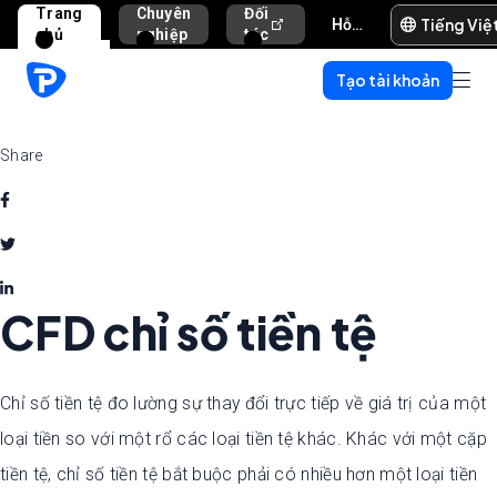
Trang
Chuyên
Đối
Tiếng Việ
Hỗ trợ và trợ giúp
chủ
nghiệp
tác
Tạo tài khoản
Share
CFD chỉ số tiền tệ
Chỉ số tiền tệ đo lường sự thay đổi trực tiếp về giá trị của một
loại tiền so với một rổ các loại tiền tệ khác. Khác với một cặp
tiền tệ, chỉ số tiền tệ bắt buộc phải có nhiều hơn một loại tiền