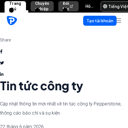
Trang
Chuyên
Đối
Tiếng Việ
Hỗ trợ và trợ giúp
chủ
nghiệp
tác
Tạo tài khoản
Share
Tin tức công ty
Cập nhật thông tin mới nhất về tin tức công ty Pepperstone,
thông cáo báo chí và sự kiện.
22 tháng 6 năm 2026