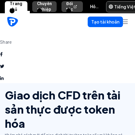
Trang
Chuyên
Đối
Tiếng Việ
Hỗ trợ và trợ giúp
chủ
nghiệp
tác
Tạo tài khoản
Share
Giao dịch CFD trên tài
sản thực được token
hóa