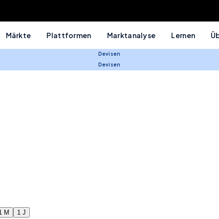
Märkte
Plattformen
Marktanalyse
Lernen
Üb
Devisen
Devisen
1 M
1 J