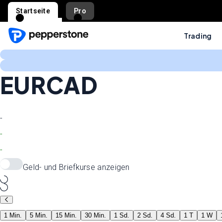
Startseite
Pro
Trading
EURCAD
-
-
-
Geld- und Briefkurse anzeigen
1 Min.
5 Min.
15 Min.
30 Min.
1 Sd.
2 Sd.
4 Sd.
1 T
1 W