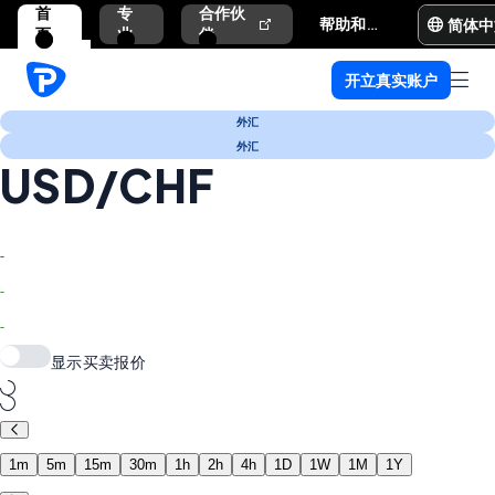
首
专
合作伙
简体中
帮助和支持
页
业
伴
开立真实账户
外汇
外汇
USD/CHF
-
-
-
显示买卖报价
1m
5m
15m
30m
1h
2h
4h
1D
1W
1M
1Y