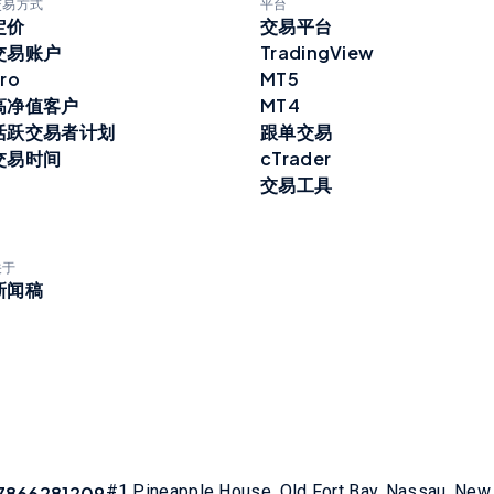
交易方式
平台
定价
交易平台
交易账户
TradingView
ro
MT5
高净值客户
MT4
活跃交易者计划
跟单交易
交易时间
cTrader
交易工具
关于
新闻稿
#1 Pineapple House, Old Fort Bay, Nassau, Ne
7866281209