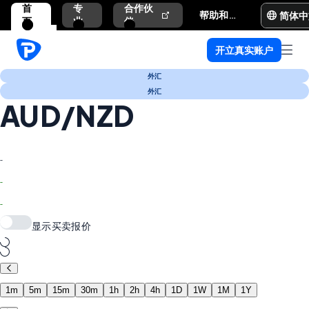
首
专
合作伙
简体中
帮助和支持
页
业
伴
开立真实账户
外汇
外汇
AUD/NZD
-
-
-
显示买卖报价
1m
5m
15m
30m
1h
2h
4h
1D
1W
1M
1Y