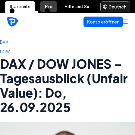
Deutsch
Startseite
Pro
Hilfe und Support
Konto eröffnen
DAX
DOW
DAX / DOW JONES –
Tagesausblick (Unfair
Value): Do,
26.09.2025