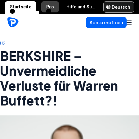
Deutsch
Startseite
Pro
Hilfe und Support
Konto eröffnen
US
BERKSHIRE –
Unvermeidliche
Verluste für Warren
Buffett?!