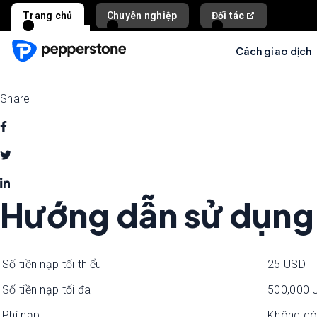
Trang chủ
Chuyên nghiệp
Đối tác
Cách giao dịch
Share
Hướng dẫn sử dụng
Số tiền nạp tối thiểu
25 USD
Số tiền nạp tối đa
500,000 
Phí nạp
Không c