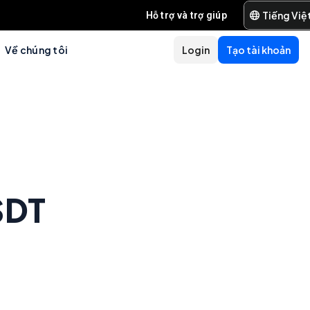
Tiếng Việ
Hỗ trợ và trợ giúp
Về chúng tôi
Login
Tạo tài khoản
SDT