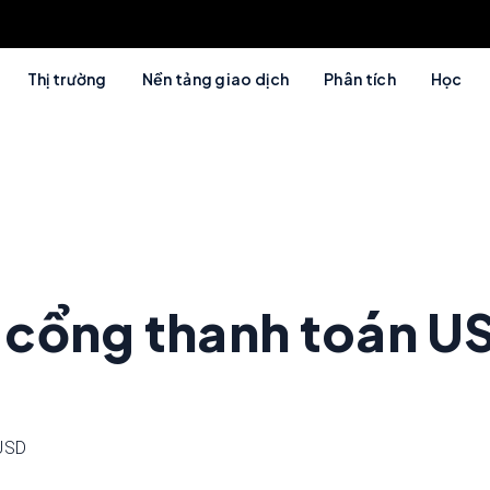
Thị trường
Nền tảng giao dịch
Phân tích
Học
 cổng thanh toán U
USD
ó