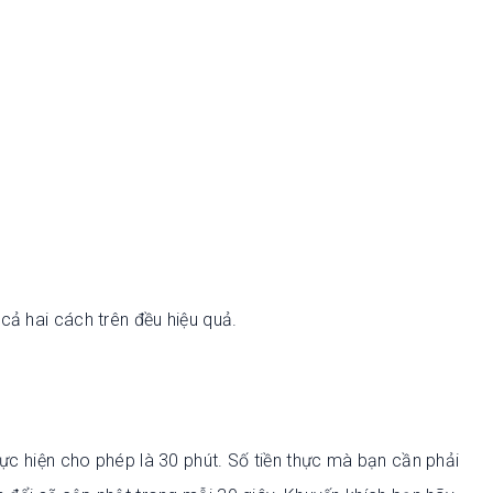
cả hai cách trên đều hiệu quả.
hực hiện cho phép là 30 phút. Số tiền thực mà bạn cần phải