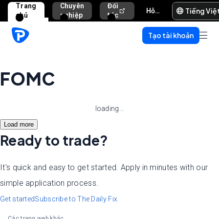
Trang
Chuyên
Đối
Tiếng Việ
Hỗ trợ và trợ giúp
chủ
nghiệp
tác
Tạo tài khoản
FOMC
loading...
Load more
Ready to trade?
It's quick and easy to get started. Apply in minutes with our
simple application process.
Get started
Subscribe to The Daily Fix
Các trang web khác