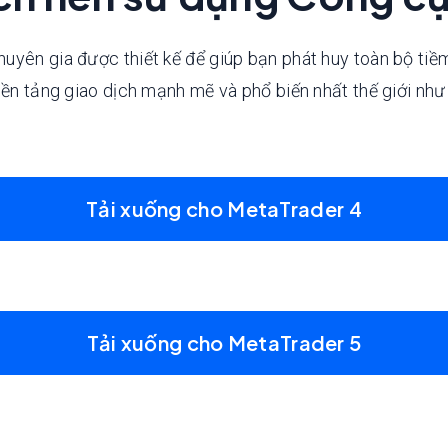
uyên gia được thiết kế để giúp bạn phát huy toàn bộ tiề
 nền tảng giao dịch mạnh mẽ và phổ biến nhất thế giới n
Tải xuống cho MetaTrader 4
Tải xuống cho MetaTrader 5