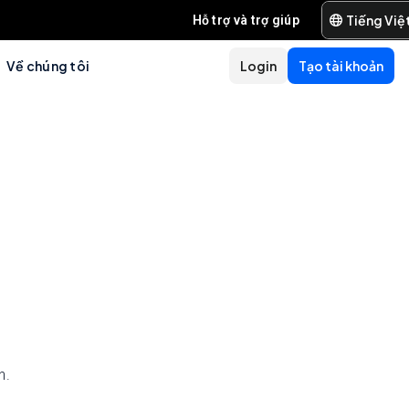
Tiếng Việ
Hỗ trợ và trợ giúp
Về chúng tôi
Login
Tạo tài khoản
n.