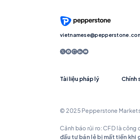
vietnamese@pepperstone.co
Tài liệu pháp lý
Chính 
© 2025 Pepperstone Markets L
Cảnh báo rủi ro: CFD là công 
đầu tư bán lẻ bị mất tiền kh