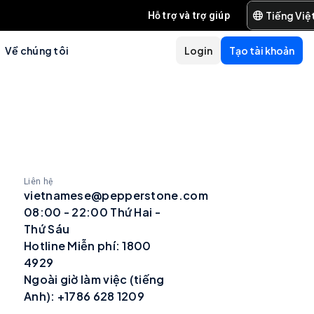
Tiếng Việ
Hỗ trợ và trợ giúp
Về chúng tôi
Login
Tạo tài khoản
Liên hệ
vietnamese@pepperstone.com
08:00 - 22:00 Thứ Hai -
Thứ Sáu
Hotline Miễn phí: 1800
4929
Ngoài giờ làm việc (tiếng
Anh): +1786 628 1209