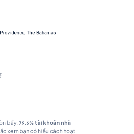
 Providence, The Bahamas
ề
đòn bẩy.
tài khoản nhà
79.6
%
ắc xem bạn có hiểu cách hoạt