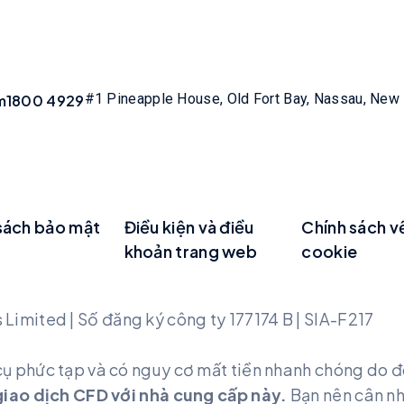
#1 Pineapple House, Old Fort Bay, Nassau, New
m
1800 4929
sách bảo mật
Điều kiện và điều
Chính sách v
khoản trang web
cookie
imited | Số đăng ký công ty 177174 B | SIA-F217
cụ phức tạp và có nguy cơ mất tiền nhanh chóng do 
i giao dịch CFD với nhà cung cấp này.
Bạn nên cân nh