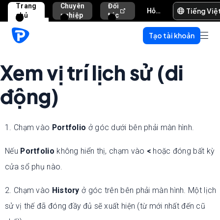
Trang
Chuyên
Đối
Tiếng Việ
Hỗ trợ và trợ giúp
chủ
nghiệp
tác
Tạo tài khoản
Xem vị trí lịch sử (di
động)
1. Chạm vào
Portfolio
ở góc dưới bên phải màn hình.
Nếu
Portfolio
không hiển thị, chạm vào
<
hoặc đóng bất kỳ
cửa sổ phụ nào.
2. Chạm vào
History
ở góc trên bên phải màn hình. Một lịch
sử vị thế đã đóng đầy đủ sẽ xuất hiện (từ mới nhất đến cũ