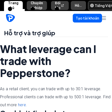
Trang
Chuyên
Đối
Tiếng Việ
Hỗ trợ và trợ giúp
chủ
nghiệp
tác
Tạo tài khoản
Hỗ trợ và trợ giúp
What leverage can I
trade with
Pepperstone?
As a retail client, you can trade with up to 30:1 leverage.
Professional clients can trade with up to 500:1 leverage. Find
out more
here.