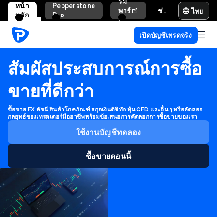
รม
หน้า
Pepperstone
ไทย
พาร์
ช่วยเหลือและสนับสนุน
หลัก
Pro
ท
เนอ
เปิดบัญชีเทรดจริง
ร์
สัมผัสประสบการณ์การซื้อ
ขายที่ดีกว่า
ซื้อขาย FX ดัชนี สินค้าโภคภัณฑ์ สกุลเงินดิจิทัล หุ้น CFD และอื่น ๆ หรือคัดลอก
กลยุทธ์ของเทรดเดอร์มืออาชีพพร้อมข้อเสนอการคัดลอกการซื้อขายของเรา
ใช้งานบัญชีทดลอง
ซื้อขายตอนนี้