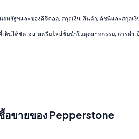
หรัฐฯและของดิจิตอล, สกุลเงิน, สินค้า, ดัชนีและสกุลเงิ
ยที่เห็นได้ชัดเจน, สตรีมไลน์ชั้นนำในอุตสาหกรรม, การด
รซื้อขายของ Pepperstone