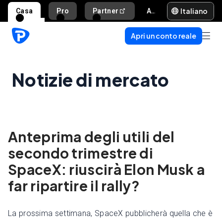
Italiano
Casa
Pro
Partner
Aiuto e supporto
Apri un conto reale
Notizie di mercato
Anteprima degli utili del
secondo trimestre di
SpaceX: riuscirà Elon Musk a
far ripartire il rally?
La prossima settimana, SpaceX pubblicherà quella che è