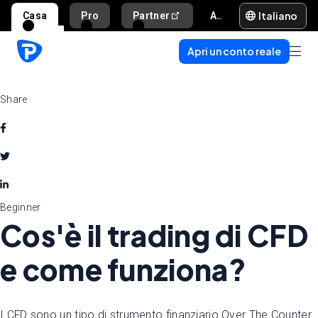
Italiano
Casa
Pro
Partner
Aiuto e supporto
Apri un conto reale
Share
Beginner
Cos'è il trading di CFD
e come funziona?
I CFD sono un tipo di strumento finanziario Over The Counter