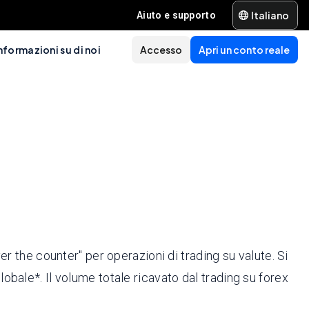
Italiano
Aiuto e supporto
nformazioni su di noi
Accesso
Apri un conto reale
r the counter" per operazioni di trading su valute. Si
globale*. Il volume totale ricavato dal trading su forex