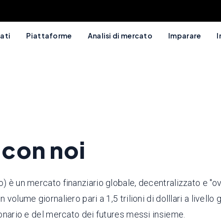
ati
Piattaforme
Analisi di mercato
Imparare
I
 con noi
) è un mercato finanziario globale, decentralizzato e "ove
olume giornaliero pari a 1,5 trilioni di dolllari a livello 
ionario e del mercato dei futures messi insieme.