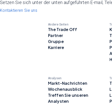
Setzen Sie sich unter der unten aufgeführten E-mail, Te
Kontaktieren Sie uns
Andere Seiten
T
The Trade Off
K
Partner
T
Gruppe
P
Karriere
A
H
Analysen
T
Markt-Nachrichten
T
Wochenausblick
L
Treffen Sie unseren
L
Analysten
P