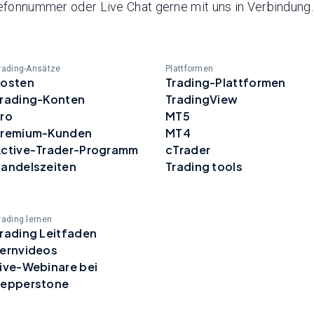
lefonnummer oder Live Chat gerne mit uns in Verbindung.
rading-Ansätze
Plattformen
osten
Trading-Plattformen
rading-Konten
TradingView
ro
MT5
Premium-Kunden
MT4
ctive-Trader-Programm
cTrader
andelszeiten
Trading tools
rading lernen
rading Leitfaden
ernvideos
ive-Webinare bei
epperstone