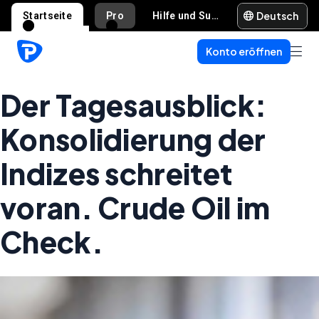
Deutsch
Startseite
Pro
Hilfe und Support
Konto eröffnen
Der Tagesausblick:
Konsolidierung der
Indizes schreitet
voran. Crude Oil im
Check.