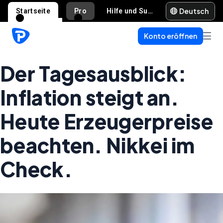
Deutsch
Startseite
Pro
Hilfe und Support
Konto eröffnen
Der Tagesausblick:
Inflation steigt an.
Heute Erzeugerpreise
beachten. Nikkei im
Check.