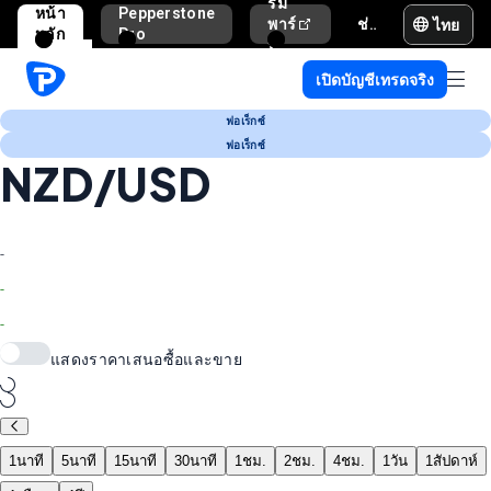
รม
หน้า
Pepperstone
ไทย
พาร์
ช่วยเหลือและสนับสนุน
หลัก
Pro
ท
เนอ
เปิดบัญชีเทรดจริง
ร์
ฟอเร็กซ์
ฟอเร็กซ์
NZD/USD
-
-
-
แสดงราคาเสนอซื้อและขาย
1นาที
5นาที
15นาที
30นาที
1ชม.
2ชม.
4ชม.
1วัน
1สัปดาห์