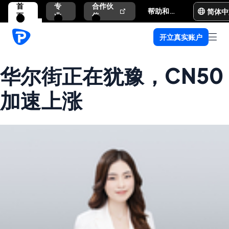
首
专
合作伙
简体中
帮助和支持
页
业
伴
开立真实账户
华尔街正在犹豫，CN50
加速上涨