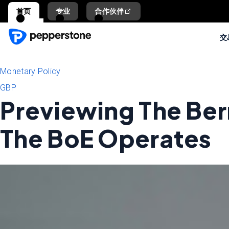
首页
专业
合作伙伴
交
Monetary Policy
GBP
Previewing The Ber
The BoE Operates