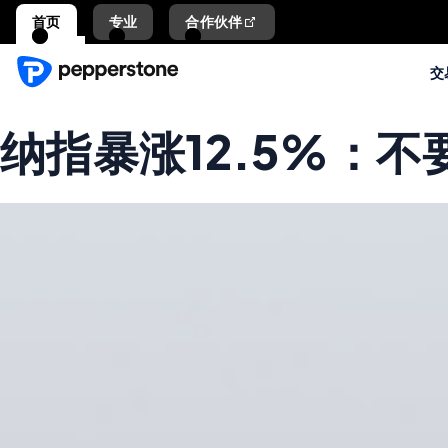
首页
专业
合作伙伴
交
纳指暴涨12.5%：