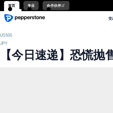
首页
专业
合作伙伴
交
US500
JPY
【今日速递】恐慌抛售