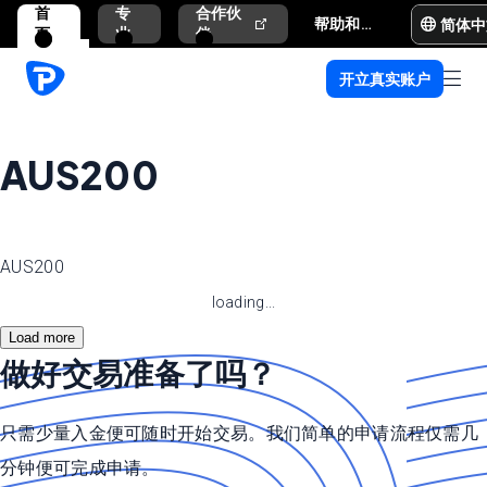
首
专
合作伙
简体中
帮助和支持
页
业
伴
开立真实账户
AUS200
AUS200
loading...
Load more
做好交易准备了吗？
只需少量入金便可随时开始交易。我们简单的申请流程仅需几
分钟便可完成申请。