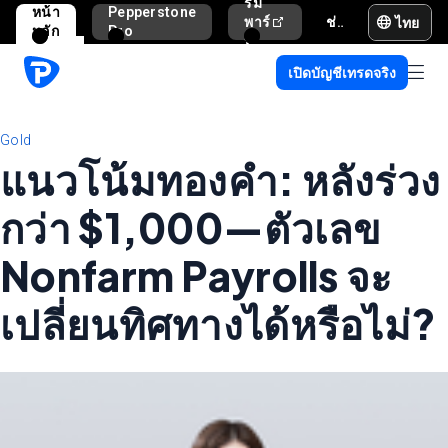
รม
หน้า
Pepperstone
ไทย
พาร์
ช่วยเหลือและสนับสนุน
หลัก
Pro
ท
เนอ
เปิดบัญชีเทรดจริง
ร์
Gold
แนวโน้มทองคำ: หลังร่วง
กว่า $1,000—ตัวเลข
Nonfarm Payrolls จะ
เปลี่ยนทิศทางได้หรือไม่?