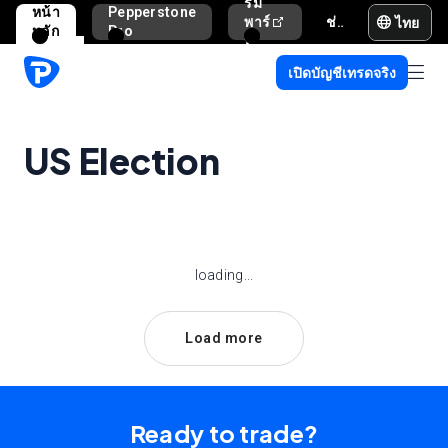
รม
หน้า
Pepperstone
ไทย
พาร์
ช่วยเหลือและสนับสนุน
หลัก
Pro
ท
เนอ
เปิดบัญชีเทรดจริง
ร์
US Election
loading...
Load more
Ready to trade?