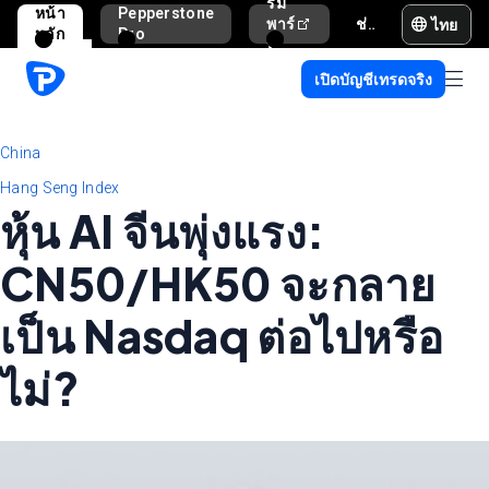
รม
หน้า
Pepperstone
ไทย
พาร์
ช่วยเหลือและสนับสนุน
หลัก
Pro
ท
เนอ
เปิดบัญชีเทรดจริง
ร์
China
Hang Seng Index
หุ้น AI จีนพุ่งแรง:
CN50/HK50 จะกลาย
เป็น Nasdaq ต่อไปหรือ
ไม่?