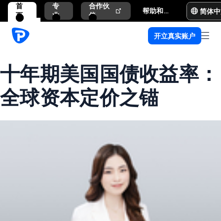
首
专
合作伙
简体中
帮助和支持
页
业
伴
开立真实账户
十年期美国国债收益率：
全球资本定价之锚