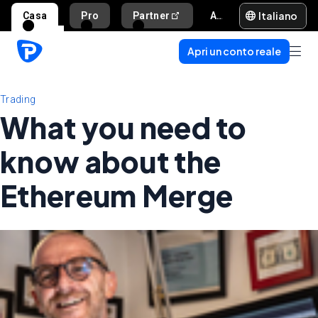
Italiano
Casa
Pro
Partner
Aiuto e supporto
Apri un conto reale
Trading
What you need to
know about the
Ethereum Merge