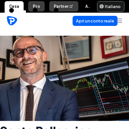
Italiano
Casa
Pro
Partner
Aiuto e supporto
Apri un conto reale