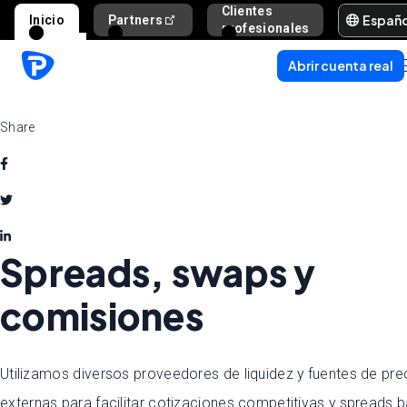
Clientes
Españ
Inicio
Partners
Ayuda y s
profesionales
Abrir cuenta real
Share
Spreads, swaps y
comisiones
Utilizamos diversos proveedores de liquidez y fuentes de pre
externas para facilitar cotizaciones competitivas y spreads 