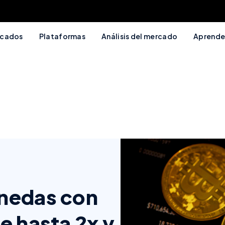
cados
Plataformas
Análisis del mercado
Aprende
nedas con
e hasta 2x y