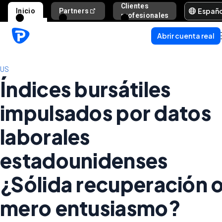
Clientes
Españ
Inicio
Partners
Ayuda y s
profesionales
Abrir cuenta real
US
Índices bursátiles
impulsados por datos
laborales
estadounidenses
¿Sólida recuperación 
mero entusiasmo?