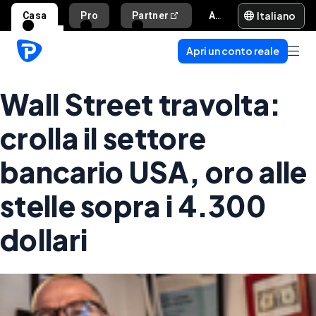
Italiano
Casa
Pro
Partner
Aiuto e supporto
Apri un conto reale
Wall Street travolta:
crolla il settore
bancario USA, oro alle
stelle sopra i 4.300
dollari