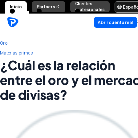
Clientes
Españ
Inicio
Partners
Ayuda y s
profesionales
Abrir cuenta real
Oro
Materias primas
¿Cuál es la relación
entre el oro y el merca
de divisas?