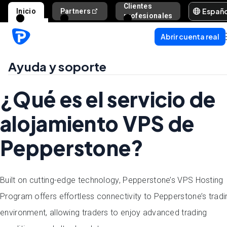
Clientes
Españ
Inicio
Partners
Ayuda y s
profesionales
Abrir cuenta real
Ayuda y soporte
¿Qué es el servicio de
alojamiento VPS de
Pepperstone?
Built on cutting-edge technology, Pepperstone’s VPS Hosting
Program offers effortless connectivity to Pepperstone’s tradi
environment, allowing traders to enjoy advanced trading