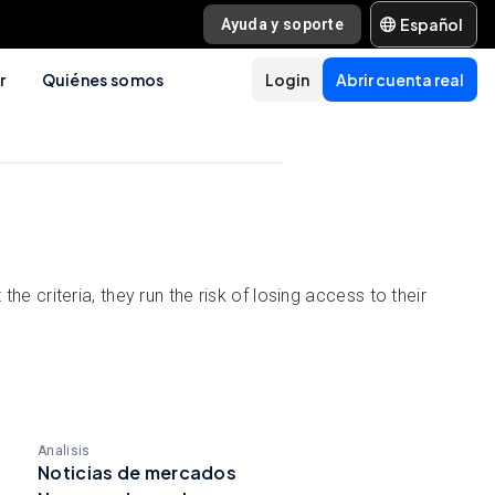
Español
Ayuda y soporte
r
Quiénes somos
Login
Abrir cuenta real
he criteria, they run the risk of losing access to their
Analisis
Noticias de mercados