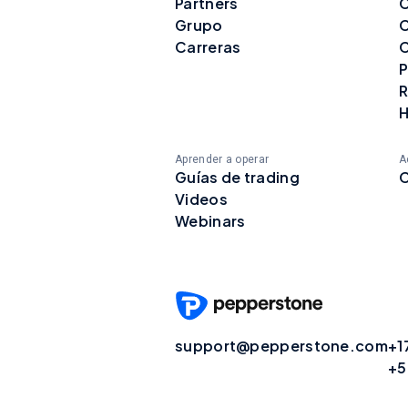
Partners
C
Grupo
C
Carreras
C
P
R
H
Aprender a operar
A
Guías de trading
C
Videos
Webinars
support@pepperstone.com
+1
+5