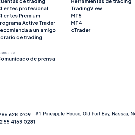
uentas de trading
Herramientas de trading
lientes profesional
TradingView
lientes Premium
MT5
rograma Active Trader
MT4
ecomienda a un amigo
cTrader
orario de trading
cerca de
omunicado de prensa
#1 Pineapple House, Old Fort Bay, Nassau, 
786 628 1209
2 55 4163 0281