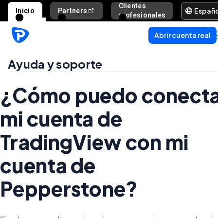
Clientes
Españ
Inicio
Partners
Ayuda y s
profesionales
Abrir cuenta real
Ayuda y soporte
¿Cómo puedo conecta
mi cuenta de
TradingView con mi
cuenta de
Pepperstone?